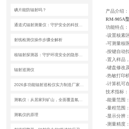
碘片能防辐射吗？
产品介绍：
RM-905A
通道式辐射测量仪：守护安全的科技防线
功能特点：
-设置核素区
射线检测仪操作步骤全解析
-可测量核医
-按键自动
核辐射探测器：守护环境安全的隐形卫士
-置入样品
-键盘修改
辐射巡测仪
-热敏打印
-计算机可在
2026多功能辐射巡检仪实力制造厂家：可测 αβγX 射线一机完成多种辐射检测
技术指标：
测氡仪：从居家到矿山，全面覆盖氡气检测场景
-能量范围：
-量程范围：1
测氡仪的原理
-显示分辨：
-测量精度：