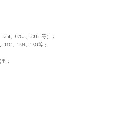
5I、67Ga、201Tl等）；
、11C、13N、15O等；
居里；