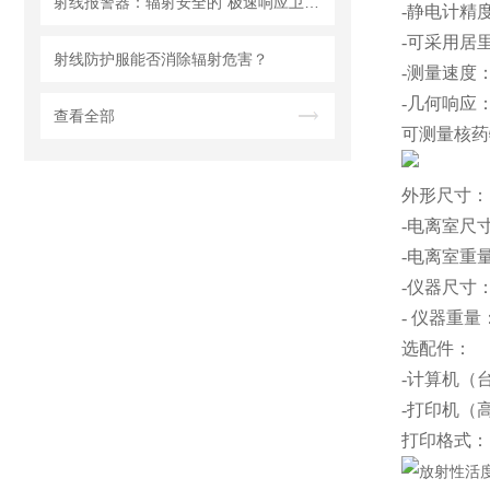
射线报警器：辐射安全的“极速响应卫士”
-静电计精
-可采用居
射线防护服能否消除辐射危害？
-测量速度：
-几何响应：
查看全部
可测量核药
外形尺寸：
-电离室尺寸
-电离室重量：
-仪器尺寸：2
- 仪器重量：
选配件：
-计算机（
-打印机（
打印格式：