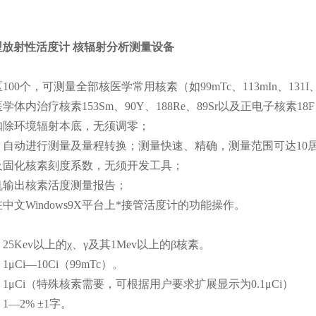
型
放射性活度计 核辐射分析测量设备
100个，可测量全部核医学常用核素（如99mTc、113mIn、131I、12
学体内治疗核素153Sm、90Y、188Re、89Sr以及正电子核素18F
扣除环境辐射本底，无须调零；
，自动进行测量及量程转换；测量快速、精确，测量范围可达10
及固化核素刻度系数，无须开发工具；
机输出核素活度测量报告；
中文Windows9X平台上*接管活度计的功能操作。
25Kev以上的χ、γ及其1Mev以上的β核素。
μCi—10Ci（99mTc）。
1μCi（特殊核素需要，可根据用户要求扩展显示为0.1μCi）
1—2% ±1字。