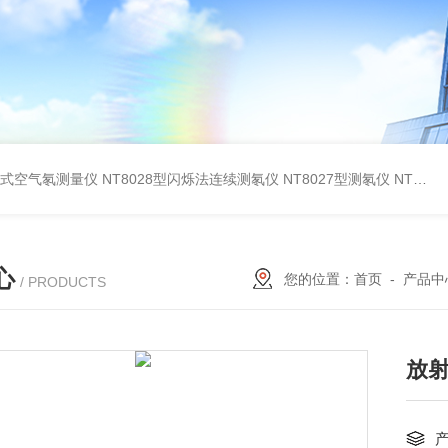
在线式空气氡测量仪
NT8028型闪烁法连续测氡仪
NT8027型测氡仪
NT8260型测氡仪(泵吸闪烁室法）
心
您的位置：
首页
-
产品中
/ PRODUCTS
放射