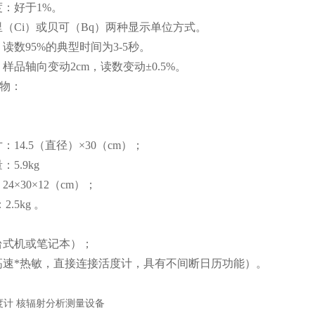
度：好于1%。
里（Ci）或贝可（Bq）两种显示单位方式。
读数95%的典型时间为3-5秒。
样品轴向变动2cm，读数变动±0.5%。
物：
：14.5（直径）×30（cm）；
5.9kg
4×30×12（cm）；
2.5kg 。
台式机或笔记本）；
高速*热敏，直接连接活度计，具有不间断日历功能）。