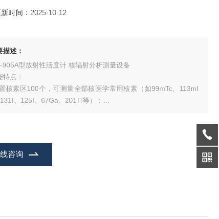
更新时间：
2025-10-12
要描述：
M-905A型放射性活度计 核辐射分析测量设备
能特点：
设置核素区100个，可测量全部核医学常用核素（如99mTc、113mI
131I、125I、67Ga、201Tl等）；
可测量核医学体内治疗核素153Sm、90Y、188Re、89Sr以及正电子
18F、11C、13N、15O等；
按键自动扣除环境辐射本底，无须调零；
在线咨询