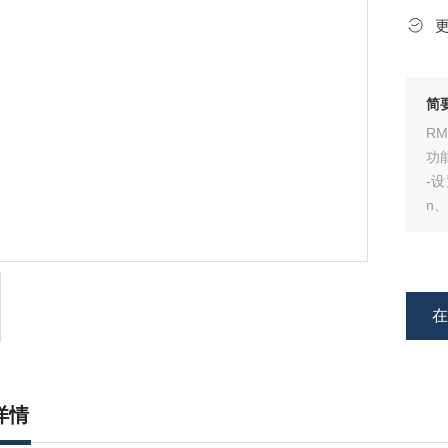
简
R
功
-
n、
-
核素
-
详情