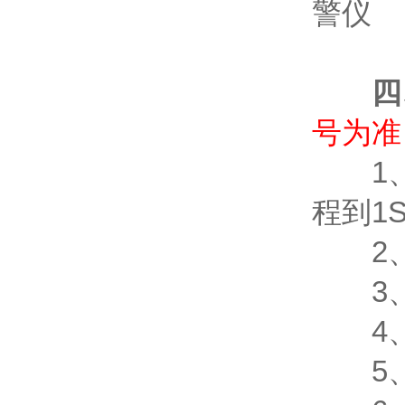
四
号为准
1、测
程到1S
2、X
3、能
4、相
5、