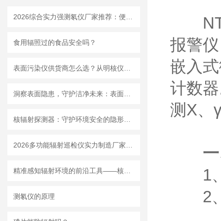
2026综合实力强测氡仪厂家推荐：便携式固定式设备品类齐全
NT6
报警仪
食用辐照过的食品安全吗？
嵌入式
表面污染仪供货商怎么选？从明核仪器看国产设备的品质
计数器
洞察表面隐患，守护洁净未来：表面玷污仪，洁净管控的精密哨兵
测X、
核辐射探测器：守护环境安全的隐形卫士
2026多功能辐射巡检仪实力制造厂家：可测 αβγX 射线一机完成多种辐射检测
一
1、
精准感知辐射环境的前沿工具——核辐射探测器的应用解析
2、测
测氡仪的原理