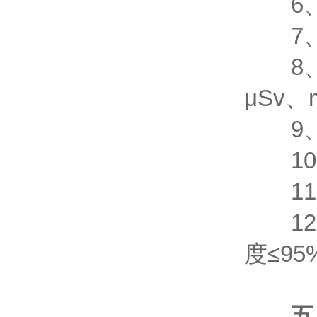
6、
7、防
8、显
μSv
9、供
10、
11、
12、
度≤95
五