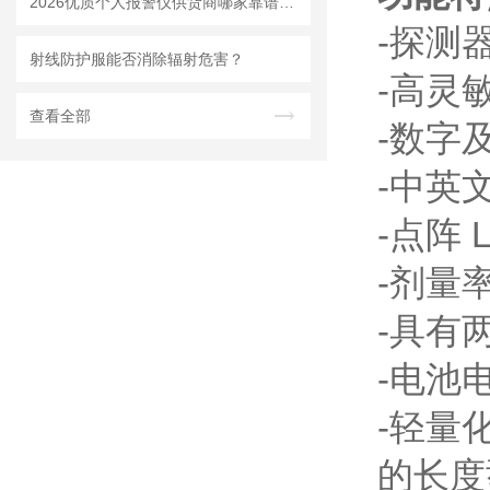
2026优质个人报警仪供货商哪家靠谱？上海明核自产设备质量稳定
-探测
射线防护服能否消除辐射危害？
-高灵
查看全部
-数字
-中英
-点阵
-剂量
-具有
-电池
-轻量
的长度