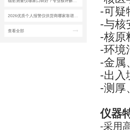
辐射测量仪哪家口碑好？专业横评解析，明核仪器成实力优选
-可
2026优质个人报警仪供货商哪家靠谱？上海明核自产设备质量稳定
-与
查看全部
-核
-环
-金
-出
-测
仪器
-采用