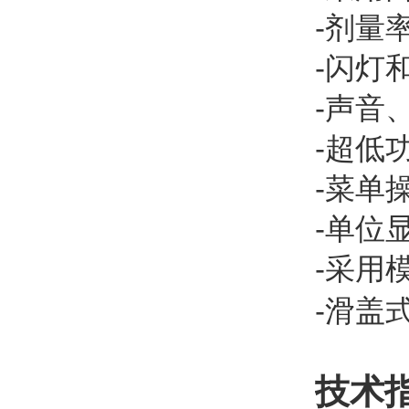
-剂量
-闪灯
-声音
-超低
-菜单
-单位显
-采用
-滑盖
技术