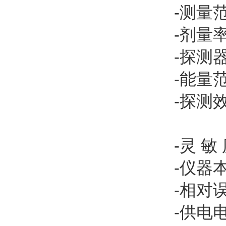
-测量范
-剂量率0
-探测
-能量范
-探测效
Am-
-灵 敏
-仪器本
-相对
-供电