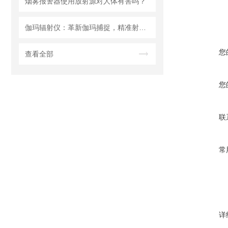
烟雾报警器使用放射源对人体有害吗？
伽玛辐射仪：革新伽玛捕捉，精准射线无处遁形
您
查看全部
您
联
常
详