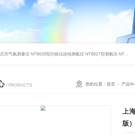
在线式空气氡测量仪
NT8028型闪烁法连续测氡仪
NT8027型测氡仪
NT8260型测氡仪(泵吸闪烁室法）
心
您的位置：
首页
-
产品中
/ PRODUCTS
上
版