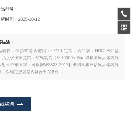
产品型号：
更新时间：
2025-10-12
要描述：
品特性：便携式是否进口：否加工定制：否品牌：NUCTEST型
：活度仪测量范围：空气氡为（3~10000）Bq/m3检测病人体内残
放射性***剂量率：可根据WS533-2017标准测量和评估病人体内残
量，以确定患者是否符合出院条件
在线咨询