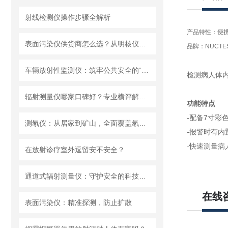
射线检测仪操作步骤全解析
产品特性：便
表面污染仪供货商怎么选？从明核仪器看国产设备的品质
品牌：NUCTE
车辆放射性监测仪：筑牢公共安全的“防护网”
检测病人体内
辐射测量仪哪家口碑好？专业横评解析，明核仪器成实力优选
功能特点
-配备7寸彩
测氡仪：从居家到矿山，全面覆盖氡气检测场景
-报警时有内
-快速测量病
在放射诊疗室外逗留安不安全？
通道式辐射测量仪：守护安全的科技防线
在线
表面污染仪：精准探测，防止扩散