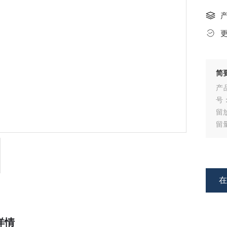
简
产
号
留
留
详情