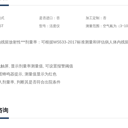
携式
是否进口：否
加工定制：否
ST
型号：活度仪
测量范围：空气氡为（3~1000
残留放射性***剂量率：可根据WS533-2017标准测量和评估病人体内
色触屏, 显示剂量率测量值, 可设置报警阈值
置蜂鸣器提示, 测量值显示为红色
人剂量率, 判断其是否符合出院条件
咨询