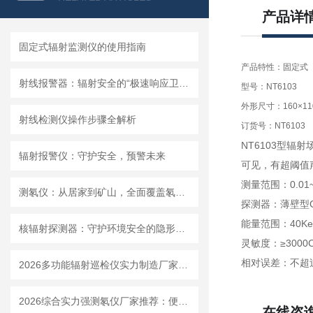
产品详
固定式辐射监测仪的使用指南
产品特性：固定式
射线报警器：辐射安全的“极速响应卫士”
型号：NT6103
外形尺寸：160×11
射线检测仪操作步骤全解析
订货号：NT6103
NT6103
型辐射
辐射报警仪：守护安全，预警未来
可见，有超阈值
测量范围：
0.01
测氡仪：从居家到矿山，全面覆盖氡气检测场景
探测器：薄壁型
能量范围：
40K
核辐射探测器：守护环境安全的隐形卫士
灵敏度：
≥
3000
相对误差：不超
2026多功能辐射巡检仪实力制造厂家：可测 αβγX 射线一机完成多种辐射检测
2026综合实力强测氡仪厂家推荐：便携式固定式设备品类齐全
在线咨