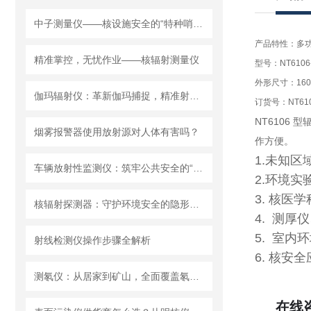
中子测量仪——核设施安全的“特种哨兵”
产品特性：多
精准掌控，无忧作业——核辐射测量仪
型号：NT6106
外形尺寸：160×
伽玛辐射仪：革新伽玛捕捉，精准射线无处遁形
订货号：NT610
NT6106
型辐
烟雾报警器使用放射源对人体有害吗？
作方便。
1.未知区
车辆放射性监测仪：筑牢公共安全的“防护网”
2.环境
3. 核医
核辐射探测器：守护环境安全的隐形卫士
4. 测
5. 室内
射线检测仪操作步骤全解析
6. 核安全
测氡仪：从居家到矿山，全面覆盖氡气检测场景
在线