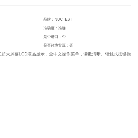
品牌：NUCTEST
准确度：准确
是否进口：否
是否跨境货源：否
式超大屏幕
LCD
液晶显示，全中文操作菜单，读数清晰、轻触式按键操