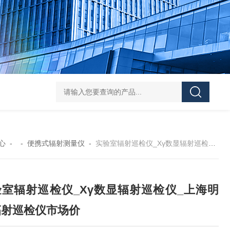
NT6103-W智能在线式辐射监测系统
N3025
心
- -
便携式辐射测量仪
-
实验室辐射巡检仪_Xγ数显辐射巡检仪_上海明核辐射巡检仪市场价
验室辐射巡检仪_Xγ数显辐射巡检仪_上海明
辐射巡检仪市场价