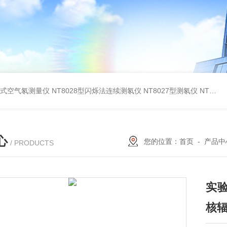
在线式空气氡测量仪
NT8028型闪烁法连续测氡仪
NT8027型测氡仪
NT8260型测氡仪(泵吸闪烁室法）
心
您的位置：
首页
-
产品中
/ PRODUCTS
实
核