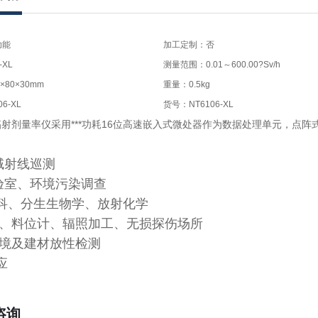
功能
加工定制：否
-XL
测量范围：0.01～600.00?Sv/h
80×30mm
重量：0.5kg
6-XL
货号：NT6106-XL
射剂量率仪采用***功耗
16
位高速嵌入式微处器作为数据处理单元，点阵
域射线巡测
实验室、环境污染调查
学科、分生生物学、放射化学
厚仪、料位计、辐照加工、无损探伤场所
环境及建材放性检测
应
咨询