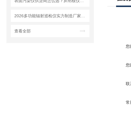
表面污染仪供货商怎么选？从明核仪器看国产设备的品质
2026多功能辐射巡检仪实力制造厂家：可测 αβγX 射线一机完成多种辐射检测
查看全部
您
您
联
常