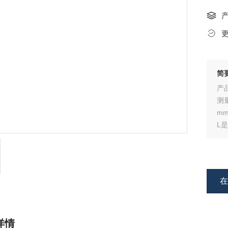
简
产
测量
mm
L
式
详情