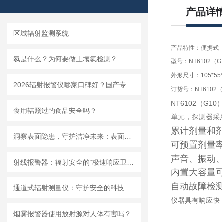
产品详
区域辐射监测系统
产品特性：便携式
氡是什么？为何要做土壤氡检测？
型号：NT6102（G
外形尺寸：105*55
2026辐射报警仪哪家口碑好？国产专业生产企业推荐
订货号：NT6102（
NT6102
（
G10
食用辐照过的食品安全吗？
单元，探测器采
累计剂量和
洞察表面隐患，守护洁净未来：表面玷污仪，洁净管控的精密哨兵
可预置剂量
声音、振动
射线报警器：辐射安全的“极速响应卫士”
内置大容量
自动故障检
通道式辐射测量仪：守护安全的科技防线
仪器具有响应快
烟雾报警器使用放射源对人体有害吗？