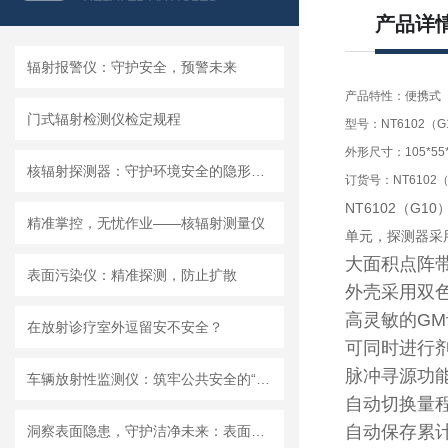
产品详
辐射报警仪：守护安全，预警未来
产品特性：便携式
门式辐射检测仪检定规程
型号：NT6102（G
外形尺寸：105*55
核辐射探测器：守护环境安全的隐形卫士
订货号：NT6102（
NT6102
（
G10
精准掌控，无忧作业——核辐射测量仪
单元，探测器采
大面积点阵带
表面污染仪：精准探测，防止扩散
外壳采用双
高灵敏的G
在放射诊疗室外逗留安不安全？
可同时进行
脉冲寻源功
车辆放射性监测仪：筑牢公共安全的“防护网”
自动切换量
自动保存累
洞察表面隐患，守护洁净未来：表面玷污仪，洁净管控的精密哨兵