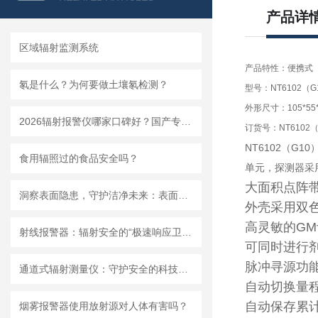
产品详
区域辐射监测系统
产品特性：便携式
氡是什么？为何要做土壤氡检测？
型号：NT6102（G
外形尺寸：105*55
2026辐射报警仪哪家口碑好？国产专业生产企业推荐
订货号：NT6102（
NT6102
（
G10
食用辐照过的食品安全吗？
单元，探测器采
大面积点阵带
洞察表面隐患，守护洁净未来：表面玷污仪，洁净管控的精密哨兵
外壳采用双
高灵敏的G
射线报警器：辐射安全的“极速响应卫士”
可同时进行
脉冲寻源功
通道式辐射测量仪：守护安全的科技防线
自动切换量
自动保存累
烟雾报警器使用放射源对人体有害吗？