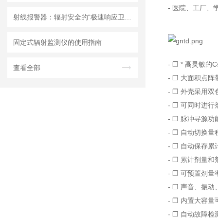
- 医院、工厂
射线报警器：辐射安全的“极速响应卫士”
固定式辐射监测仪的使用指南
- ❐ * 高灵敏
查看全部
- ❐ 大面积点
- ❐ 外壳采用
- ❐ 可同时进
- ❐ 脉冲寻源
- ❐ 自动切换量
- ❐ 自动保存
- ❐ 累计剂量
- ❐ 可预置剂
- ❐ 声音、振
- ❐ 内置大容
- ❐ 自动故障