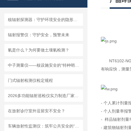
产品详
核辐射探测器：守护环境安全的隐形卫士
辐射报警仪：守护安全，预警未来
氡是什么？为何要做土壤氡检测？
NT6102-
中子测量仪——核设施安全的“特种哨兵”
有响应快，测量
门式辐射检测仪检定规程
2026多功能辐射巡检仪实力制造厂家：可测 αβγX 射线一机完成多种辐射检测
- 个人累计剂量
在放射诊疗室外逗留安不安全？
- 个人剂量率报
- 样品辐射剂量
车辆放射性监测仪：筑牢公共安全的“防护网”
- 建筑物辐射剂