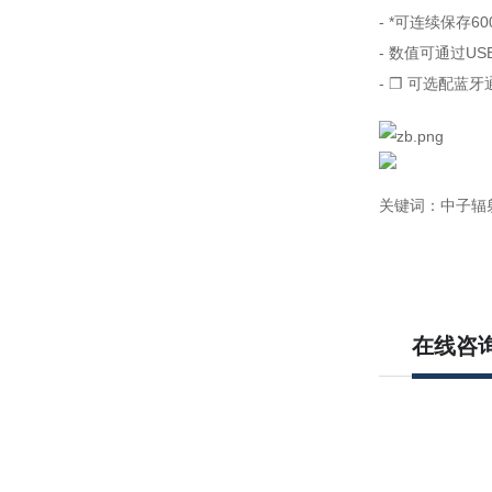
- *可连续保存6
- 数值可通过U
- ❐ 可选配蓝牙
关键词：中子辐
在线咨