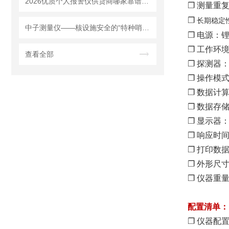
2026优质个人报警仪供货商哪家靠谱？上海明核自产设备质量稳定
❐
测量重复
❐
长期稳定
中子测量仪——核设施安全的“特种哨兵”
❐
电源：
❐
工作环
查看全部
❐
探测器
❐
操作模
❐
数据计
❐
数据存
❐
显示器
❐
响应时
❐
打印数
❐
外形尺
❐
仪器重
配置清单：
❐
仪器配