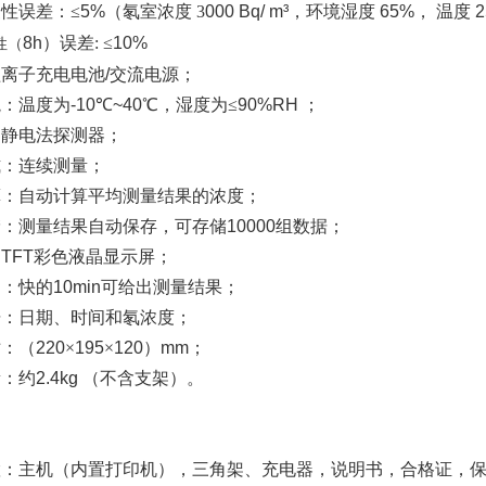
性误差：≤
5%
（氡室浓度
3
000 Bq/ m³
，环境湿度
65%
，
温度
2
8h
）误差: ≤
10%
性（
锂离子充电电池
/
交流电源；
境：温度为
-10
℃
~40
℃，湿度为≤
90%RH
；
：
静电法探测器；
式：连续测量；
算：自动计算平均测量结果的浓度；
储：测量结果自动保存，可存储
10000
组数据；
：
TFT
彩色液晶显示屏；
间：
快的
10min
可给出测量结果；
据：日期、时间和氡浓度；
寸：
（
220
×
195
×
120
）
mm
；
量：约
2.4kg
（不含支架）。
置：主机
（内置打印机），三角架、充电器，说明书，合格证，