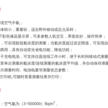
仪
环境空气中氡；
，体积小，重量轻，适合野外移动或定点采样；
T
彩色液晶显示屏，可多参数人机交互，界面友好，操作简单；
高，可实现较低氡浓度的测量；当氡浓度超过设定限值，可实现
流两用，具有自动背光省电功能，降低功耗；
离子充电电池，可支持仪器连续工作小时，便于长时间移动式测
计算单次测量的氡浓度
/
连续测量的氡浓度平均值，并自动保存测
显示测量时间、电池电量等测量状态参数；
置
打印机
,
可随时查看测量结果并打印；
仪
3
：空气氡为（
3~500000
）
Bq/m
，