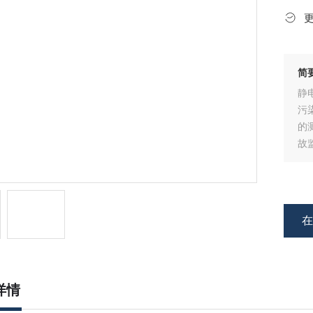
简
静
污
的
故
详情