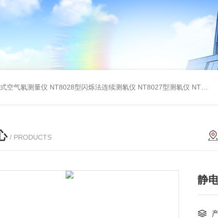
在线式空气氡测量仪
NT8028型闪烁法连续测氡仪
NT8027型测氡仪
NT8260型测氡仪(泵吸闪烁室法）
心
/ PRODUCTS
静