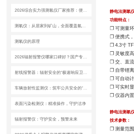
2026综合实力强测氡仪厂家推荐：便携式固定式设备品类齐全
静电法测氡
功能特点：
测氡仪：从居家到矿山，全面覆盖氡气检测场景
❐
可测量
❐
便携式
测氡仪的原理
❐
4.3
寸
TF
❐
灵敏度
2026辐射报警仪哪家口碑好？国产专业生产企业推荐
❐
交、直
❐
自带锂
射线报警器：辐射安全的“极速响应卫士”
❐
可自动
❐
可实时
车辆放射性监测仪：筑牢公共安全的“防护网”
❐
仪器内
表面污染检测仪：精准操作，守护洁净
静电法测氡
辐射报警仪：守护安全，预警未来
技
术参数：
❐
测量范围