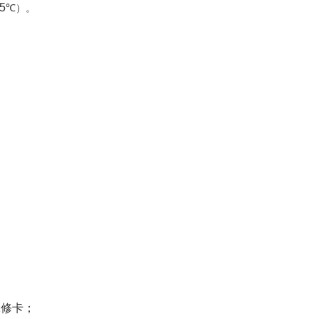
5
℃）。
保修卡；