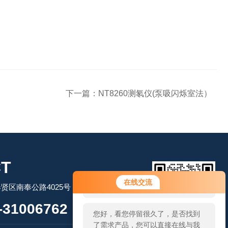
下一篇：
NT8260测氡仪(泵吸闪烁室法）
T
您好！欢迎前来咨询，很高兴为您
在线交流
贤区南奉公路4025号
服务，请问您要咨询什么问题呢？
31006762
您好，看您停留很久了，是否找到
了需求产品，您可以直接在线与我