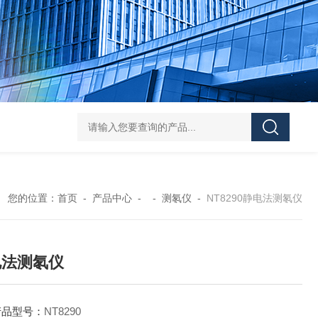
NT6103-W智能在线式辐射监测系统
N3025
您的位置：
首页
-
产品中心
- -
测氡仪
-
NT8290静电法测氡仪
电法测氡仪
产品型号：
NT8290