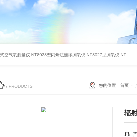
在线式空气氡测量仪
NT8028型闪烁法连续测氡仪
NT8027型测氡仪
NT8260型测氡仪(泵吸闪烁室法）
心
您的位置：
首页
-
/ PRODUCTS
辐射