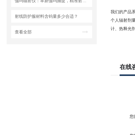
伽玛辐射仪：革新伽玛捕捉，精准射线无处遁形
我们的产品
射线防护服材料含钨量多少合适？
个人辐射剂
计、热释光
查看全部
在线
您