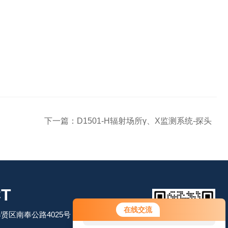
下一篇：
D1501-H辐射场所γ、X监测系统-探头
T
您好！欢迎前来咨询，很高兴为您
在线交流
贤区南奉公路4025号
服务，请问您要咨询什么问题呢？