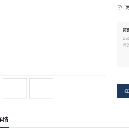
简
D
理
详情