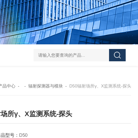
NT6103-W智能在线式辐射监测系统
N3025
产品中心
- -
辐射探测器与模块
-
D50辐射场所γ、X监测系统-探头
场所γ、X监测系统-探头
产品型号：
D50