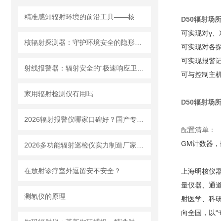
精准感知辐射环境的前沿工具——核辐射探测器的应用解析
D50
辐射场所
可实现对γ、
核辐射探测器：守护环境安全的隐形卫士
可实现对各
可实现报警
射线报警器：辐射安全的“极速响应卫士”
可与控制主
家用辐射检测仪有用吗
D50
辐射场所
2026辐射报警仪哪家口碑好？国产专业生产企业推荐
配置清单：
GM计数器
2026多功能辐射巡检仪实力制造厂家：可测 αβγX 射线一机完成多种辐射检测
在放射诊疗室外逗留安不安全？
上海明核仪器有
量仪器、通
测氡仪的原理
射医学、科
向全国，以“