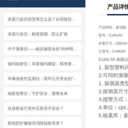
产品详
表面污染仪供货商怎么选？从明核仪器看国产设备的品质
产品特性：多功能
表面污染仪：精准探测，防止扩散
型号：CoMo50
外形尺寸：200mm
中子测量仪——核设施安全的“特种哨兵”
订货号：CoMo50
CoMo 50 
伽玛辐射仪：革新伽玛捕捉，精准射线无处遁形
1. 新型塑
2.可同时测
车辆放射性监测仪：筑牢公共安全的“防护网”
1. 探测器
2.探测器尺寸
辐射报警仪：守护安全，预警未来
3.报警方式
4.单位：cps
在放射诊疗室外逗留安不安全？
5.核素库：
射线防护服能否消除辐射危害？