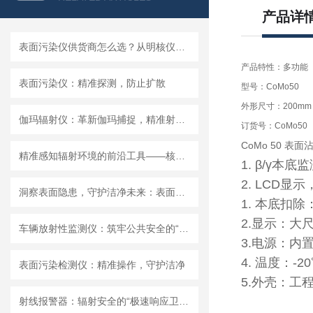
产品详
表面污染仪供货商怎么选？从明核仪器看国产设备的品质
产品特性：多功能
表面污染仪：精准探测，防止扩散
型号：CoMo50
外形尺寸：200mm
伽玛辐射仪：革新伽玛捕捉，精准射线无处遁形
订货号：CoMo50
CoMo 50 
精准感知辐射环境的前沿工具——核辐射探测器的应用解析
1. β/γ
2. LCD
洞察表面隐患，守护洁净未来：表面玷污仪，洁净管控的精密哨兵
1. 本底扣
2.显示：大
车辆放射性监测仪：筑牢公共安全的“防护网”
3.电源：内
4. 温度：-2
表面污染检测仪：精准操作，守护洁净
5.外壳：工
射线报警器：辐射安全的“极速响应卫士”