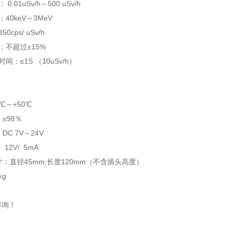
.01uSv/h～500 uSv/h
40keV～3MeV
cps/ uSv/h
：不超过±15%
间：≤1S （10uSv/h）
0℃～+50℃
：≤98％
DC 7V～24V
 12V/ 5mA
寸：直径45mm,长度120mm（不含插头高度）
kg
咨询！