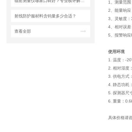
辐射测量仪哪家口碑好？专业横评解析，明核仪器成实力优选
1、测量范围： 0
2、能量响应：
射线防护服材料含钨量多少合适？
3、灵敏度：350
4、相对误差
查看全部
5、报警响应时
使用环境
1. 温度：-2
2. 相对湿度
3. 供电方式：
4. 静态功耗：
5. 探测器尺
6. 重量：0.6
具体价格请