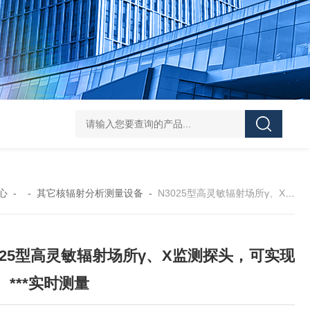
NT6103-W智能在线式辐射监测系统
N3025
心
- -
其它核辐射分析测量设备
-
N3025型高灵敏辐射场所γ、X监测探头，可实现对γ、***实时测量
025型高灵敏辐射场所γ、X监测探头，可实现
、***实时测量