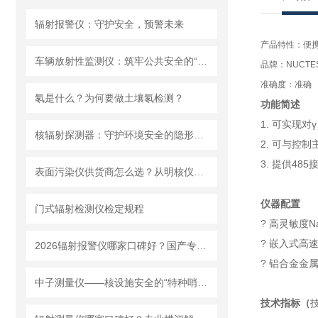
辐射报警仪：守护安全，预警未来
产品特性：便
车辆放射性监测仪：筑牢公共安全的“防护网”
品牌：NUCTE
准确度：准确
氡是什么？为何要做土壤氡检测？
功能简述
1. 可实现
核辐射探测器：守护环境安全的隐形卫士
2. 可与控
3. 提供48
表面污染仪供货商怎么选？从明核仪器看国产设备的品质
仪器配置
门式辐射检测仪检定规程
? 高灵敏度N
? 嵌入式高
2026辐射报警仪哪家口碑好？国产专业生产企业推荐
? 铝合金金
中子测量仪——核设施安全的“特种哨兵”
技术指标（