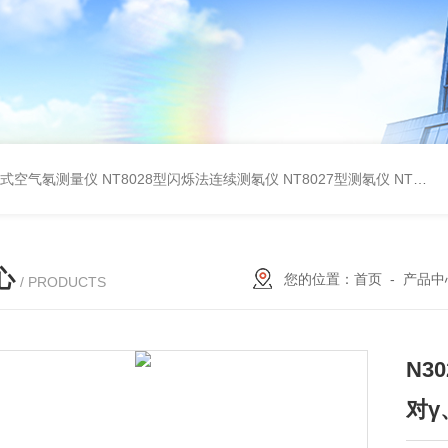
在线式空气氡测量仪
NT8028型闪烁法连续测氡仪
NT8027型测氡仪
NT8260型测氡仪(泵吸闪烁室法）
心
您的位置：
首页
-
产品中
/ PRODUCTS
N3
对γ