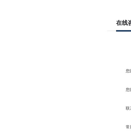
在线
您
您
联
常