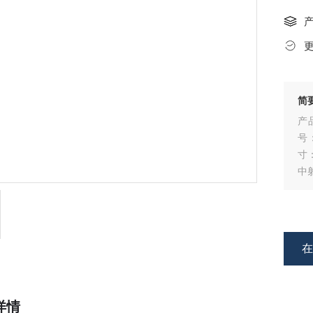
简
产
号：
寸
中
提
详情