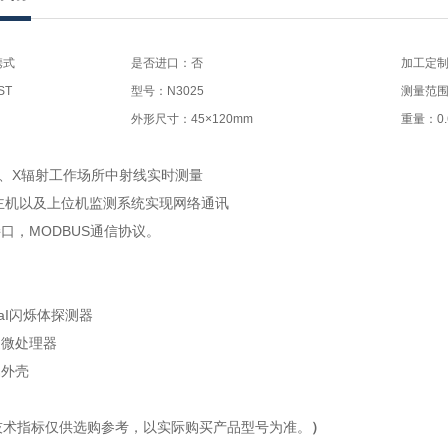
携式
是否进口：否
加工定
ST
型号：N3025
测量范围：0
外形尺寸：45×120mm
重量：0.
对γ、X辐射工作场所中射线实时测量
制主机以及上位机监测系统实现网络通讯
5接口，MODBUS通信协议。
aI闪烁体探测器
速微处理器
属外壳
技术指标仅供选购参考，以实际购买产品型号为准。
）