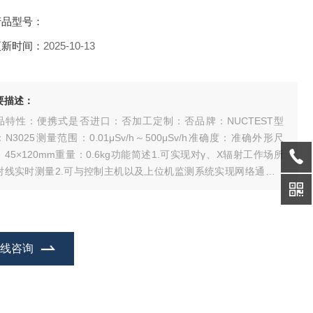
产品型号：
更新时间：
2025-10-13
要描述：
品特性：便携式是否进口：否加工定制：否品牌：NUCTEST型
N3025测量范围：0.01μSv/h～500μSv/h准确度：准确外形尺
：45×120mm重量：0.6kg功能简述1.可实现对γ、X辐射工作场所
射线实时测量2.可与控制主机以及上位机监测系统实现网络通讯3.
供485接口，MODBUS通信协议
在线咨询