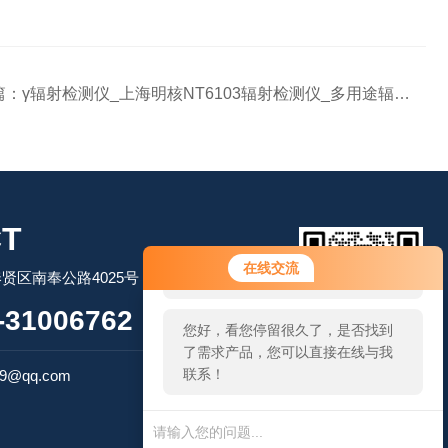
篇：
γ辐射检测仪_上海明核NT6103辐射检测仪_多用途辐射检测仪批量供应
T
您好！欢迎前来咨询，很高兴为您
在线交流
贤区南奉公路4025号
服务，请问您要咨询什么问题呢？
31006762
您好，看您停留很久了，是否找到
了需求产品，您可以直接在线与我
扫码加微信
联系！
79@qq.com