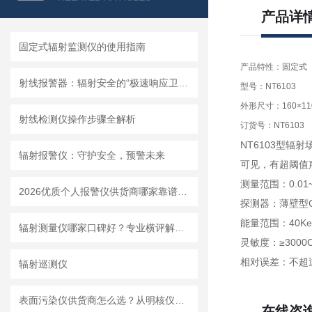
产品详
固定式辐射监测仪的使用指南
产品特性：固定式
射线报警器：辐射安全的“极速响应卫士”
型号：NT6103
外形尺寸：160×11
射线检测仪操作步骤全解析
订货号：NT6103
NT6103
型辐射
辐射报警仪：守护安全，预警未来
可见，有超阈值
测量范围：
0.01
2026优质个人报警仪供货商哪家靠谱？上海明核自产设备质量稳定
探测器：薄壁型
能量范围：
40K
辐射测量仪哪家口碑好？专业横评解析，明核仪器成实力优选
灵敏度：
≥
3000
相对误差：不超
辐射巡测仪
表面污染仪供货商怎么选？从明核仪器看国产设备的品质
在线咨