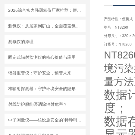
2026综合实力强测氡仪厂家推荐：便携式固定式设备品类齐全
产品特性：便携式
测氡仪：从居家到矿山，全面覆盖氡气检测场景
型号：NT8260
外形尺寸：320 × 20
测氡仪的原理
订货号：NT8260
NT82
固定式辐射监测仪的核心价值与应用
境污染
辐射报警仪：守护安全，预警未来
量方法
核辐射探测器：守护环境安全的隐形卫士
数据
度；
射线防护服能否消除辐射危害？
数据
中子测量仪——核设施安全的“特种哨兵”
显示