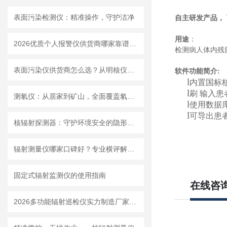
表面污染检测仪：精准操作，守护洁净
自主研发产品，
用
途
：
2026优质个人报警仪供货商哪家靠谱？上海明核自产设备质量稳定
检测病人体内残
表面污染仪供货商怎么选？从明核仪器看国产设备的品质
软件功能简介:
l
内置国标
l
刷
输入患
测氡仪：从居家到矿山，全面覆盖氡气检测场景
l
使用数据
l
可导出患
核辐射探测器：守护环境安全的隐形卫士
辐射测量仪哪家口碑好？专业横评解析，明核仪器成实力优选
固定式辐射监测仪的使用指南
在线咨
2026多功能辐射巡检仪实力制造厂家：可测 αβγX 射线一机完成多种辐射检测