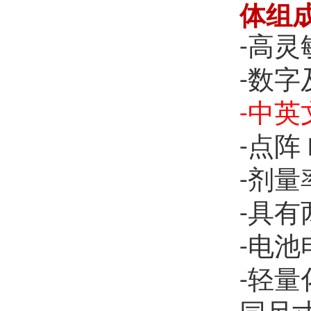
体组
高灵
-
数字
-
中英
-
点阵
-
剂量
-
具有
-
电池
-
轻量
-