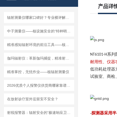
产品详
辐射测量仪哪家口碑好？专业横评解析，明核仪器成实力优选
中子测量仪——核设施安全的“特种哨兵”
精准感知辐射环境的前沿工具——核辐射探测器的应用解析
系列
NT610
1-H
伽玛辐射仪：革新伽玛捕捉，精准射线无处遁形
耐用性、仪器
低功耗处理器
精准掌控，无忧作业——核辐射测量仪
试验室、商检
2026优质个人报警仪供货商哪家靠谱？上海明核自产设备质量稳定
在放射诊疗室外逗留安不安全？
射线报警器：辐射安全的“极速响应卫士”
-
探测器采用
半